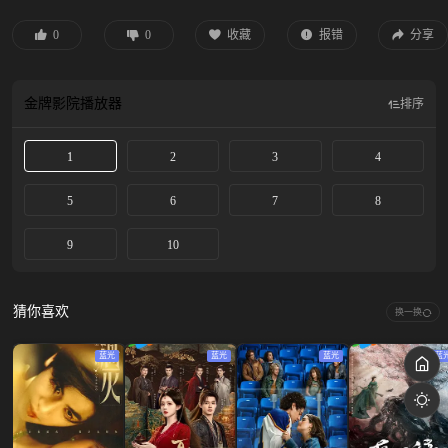
难题人物。冷静理性的音喜多与善于打入人心的伊势谷相互补充，共同引导委托
人走向“美味的离婚”。神秘少女杏奈（增田梨沙 饰）的出现，更让故事充满悬念
0
0
收藏
报错
分享
与张力。
金牌影院
播放器
排序
1
2
3
4
5
6
7
8
9
10
猜你喜欢
换一换
蓝光
蓝光
蓝光
蓝