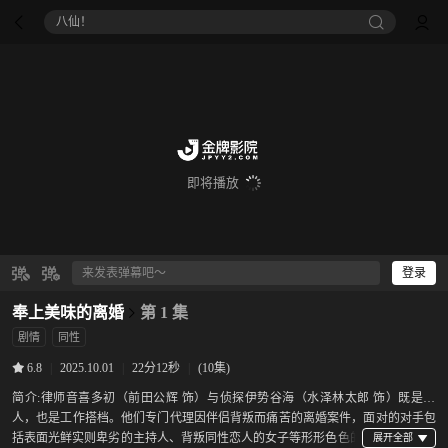
八仙！
即将播放
登录
奉上美味的离婚
第 1 集
剧情
同性
|
2025.10.01
|
22分12秒
|
(10集)
6.8
简介:
律师音喜多初（前田公辉 饰）与侦探伊势谷海（水泽林太郎 饰）既是恋
人，也是工作搭档。他们专门代理因伴侣背叛而痛苦的离婚案件，面对的对手包
括表面光鲜实则卑劣的主持人、背叛同性恋人的女子等形形色色的